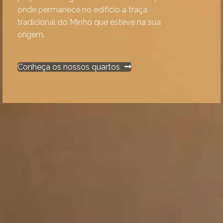
onde permanece no edifício a traça
tradicional do Minho que esteve na sua
origem.
Conheça os nossos quartos